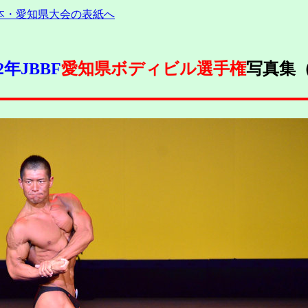
日本・愛知県大会の表紙へ
12年JBBF
愛知県ボディビル選手権
写真集（