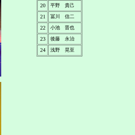
20
平野 貴己
21
冨川 信二
22
小池 晋也
23
後藤 永治
24
浅野 晃至