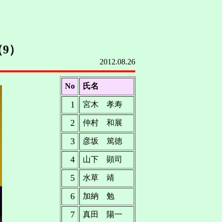
9）
2012.08.26
No
氏名
1
宮木 孝寿
2
仲村 和展
3
彦坂 篤徳
4
山下 顕司
5
水草 靖
6
加納 勉
7
真田 陽一