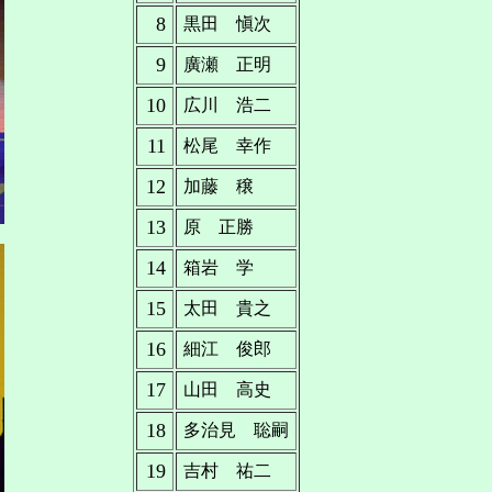
8
黒田 愼次
9
廣瀬 正明
10
広川 浩二
11
松尾 幸作
12
加藤 穣
13
原 正勝
14
箱岩 学
15
太田 貴之
16
細江 俊郎
17
山田 高史
18
多治見 聡嗣
19
吉村 祐二