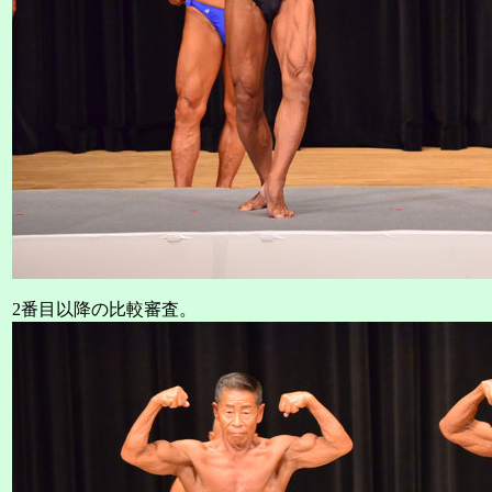
2番目以降の比較審査。