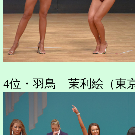
4位・羽鳥 茉利絵（東京