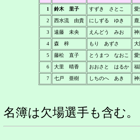
1
鈴木 里子
すずき さとこ
愛
2
西水流 由貴
にしずる ゆき
鹿
3
遠藤 未央
えんどう みお
神
4
森 梓
もり あずさ
大
5
藤松 直子
とうまつ なおこ
愛
6
大里 晴香
おおさと はるか
福
7
七戸 亜樹
しちのへ あき
神
名簿は欠場選手も含む。