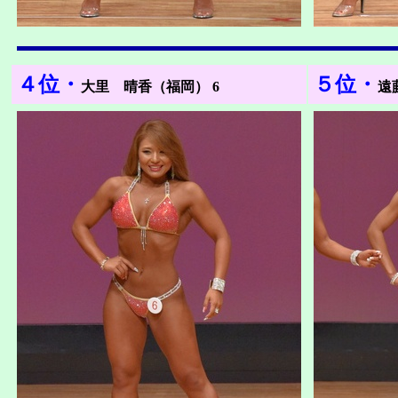
４位・
５位・
大里 晴香（福岡） 6
遠