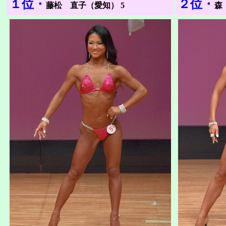
１位・
２位・
藤松 直子（愛知） 5
森