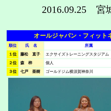
2016.09.
オールジャパン・フィットネス
順位
氏 名
所属
１位
藤松 直子
エクサイズトレーニングスタジアム
２位
森 梓
個人
３位
七戸 亜樹
ゴールドジム横須賀神奈川