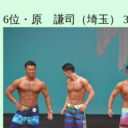
6位・原 謙司（埼玉） 3