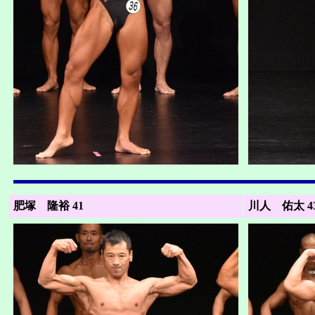
肥塚 隆裕 41
川人 佑太 4