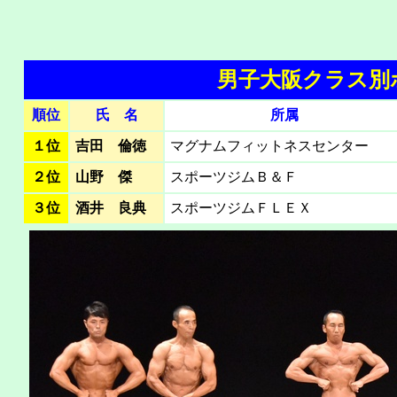
男子大阪クラス別ボ
順位
氏 名
所属
１位
吉田 倫徳
マグナムフィットネスセンター
２位
山野 傑
スポーツジムＢ＆Ｆ
３位
酒井 良典
スポーツジムＦＬＥＸ