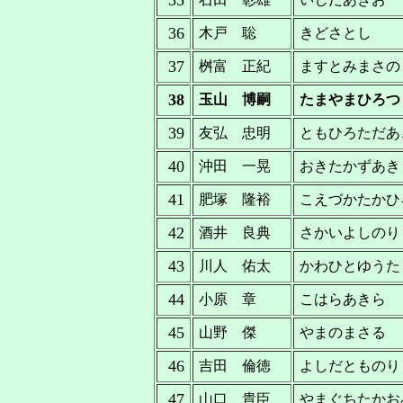
35
36
木戸 聡
きどさとし
37
桝富 正紀
ますとみまさの
38
玉山 博嗣
たまやまひろつ
39
友弘 忠明
ともひろただあ
40
沖田 一晃
おきたかずあき
41
肥塚 隆裕
こえづかたかひ
42
酒井 良典
さかいよしのり
43
川人 佑太
かわひとゆうた
44
小原 章
こはらあきら
45
山野 傑
やまのまさる
46
吉田 倫徳
よしだとものり
47
山口 貴臣
やまぐちたかお