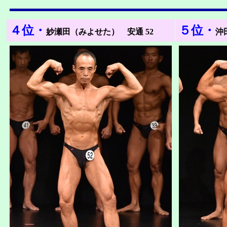
４位・
５位・
妙瀬田（みよせた） 安通 52
沖