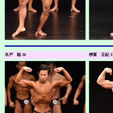
木戸 聡 36
桝富 正紀 3