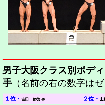
男子大阪クラス別ボディ
手
（名前の右の数字はゼ
１位・
２位・
吉田 倫徳 46
山