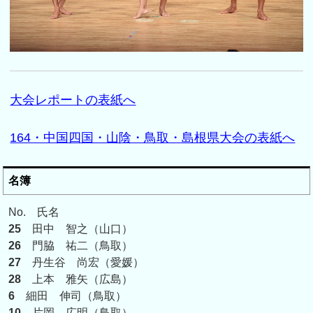
大会レポートの表紙へ
164・中国四国・山陰・鳥取・島根県大会の表紙へ
名簿
No. 氏名
25
田中 智之（山口）
26
門脇 祐二（鳥取）
27
丹生谷 尚宏（愛媛）
28
上本 雅矢（広島）
6
細田 伸司（鳥取）
10
片岡 広明（鳥取）