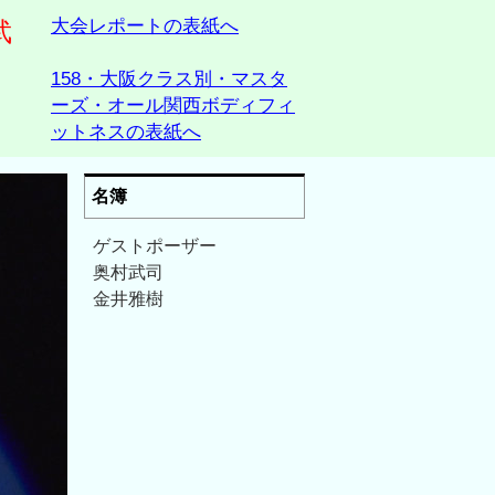
大会レポートの表紙へ
武
158・大阪クラス別・マスタ
ーズ・オール関西ボディフィ
ットネスの表紙へ
名簿
ゲストポーザー
奥村武司
金井雅樹