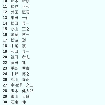
10
・正木 靖彦
11
・松谷 正和
12
・外囿 恒昭
13
・細田 一仁
14
・松田 恭一
15
・小山 正之
16
・齋藤 博一
17
・松波 烈
18
・中尾 護
19
・和田 恭一
20
・祖田 孝志
22
・藤田 進
23
・手島 秀貴
24
・中野 博之
26
・丸山 泰正
27
・宇治澤 亮二
28
・玉木 健太郎
29
・東山 大輔
30
・石束 伸