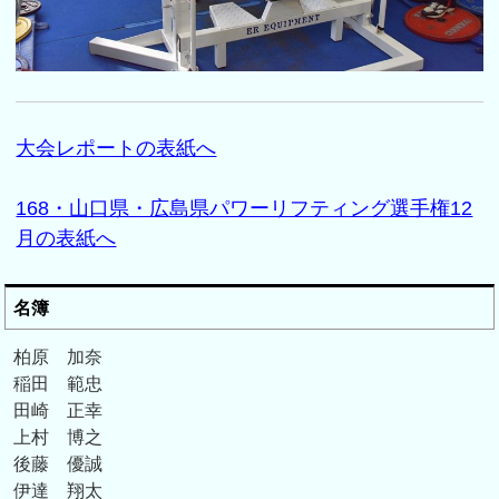
大会レポートの表紙へ
168・山口県・広島県パワーリフティング選手権12
月の表紙へ
名簿
柏原 加奈
稲田 範忠
田崎 正幸
上村 博之
後藤 優誠
伊達 翔太