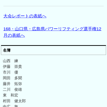
大会レポートの表紙へ
168・山口県・広島県パワーリフティング選手権12
月の表紙へ
名簿
山西 練
伊藤 崇貴
市川 優
岡田 多聞
藤井 拓弥
二川 俊雄
東 和宏
村田 健太郎
中広 敦