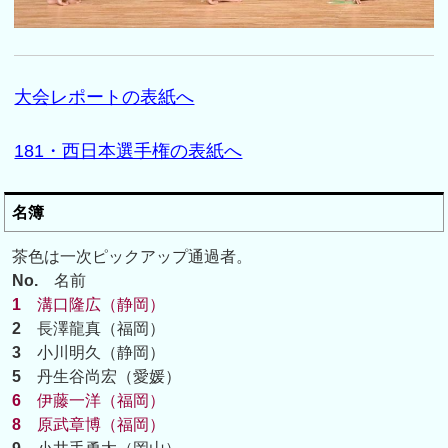
大会レポートの表紙へ
181・西日本選手権の表紙へ
名簿
茶色は一次ピックアップ通過者。
No.
名前
1
溝口隆広（静岡）
2
長澤龍真（福岡）
3
小川明久（静岡）
5
丹生谷尚宏（愛媛）
6
伊藤一洋（福岡）
8
原武章博（福岡）