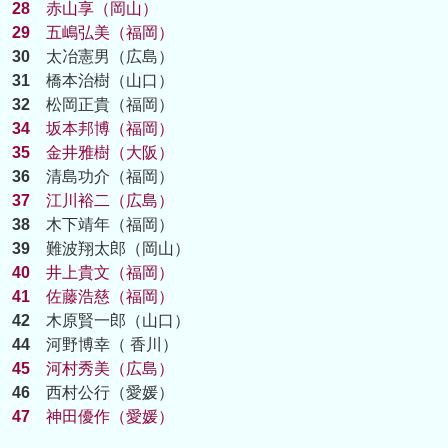
28
赤山享（岡山）
29
五嶋弘美（福岡）
30
太冶憲男（広島）
31
橋本治樹（山口）
32
松岡正貴（福岡）
34
坂本邦博（福岡）
35
金井雅樹（大阪）
36
清島功介（福岡）
37
江川裕二（広島）
38
木下靖年（福岡）
39
難波翔太郎（岡山）
40
井上貴文（福岡）
41
佐藤浩慈（福岡）
42
木原賢一郎（山口）
44
河野博幸（ 香川）
45
河村秀美（広島）
46
西村公行（愛媛）
47
神田優作（愛媛）