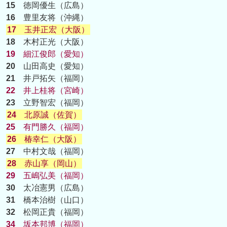
15
徳岡優生（広島）
16
豊里友将（沖縄）
17
玉井正宏（大阪）
18
木村正光（大阪）
19
細江俊郎（愛知）
20
山田高史（愛知）
21
井戸拓矢（福岡）
22
井上桂将（宮崎）
23
立野智宏（福岡）
24
北原誠（佐賀）
25
有門勝久（福岡）
26
椿幸仁（大阪）
27
中村文哉（福岡）
28
赤山享（岡山）
29
五嶋弘美（福岡）
30
太冶憲男（広島）
31
橋本治樹（山口）
32
松岡正貴（福岡）
34
坂本邦博（福岡）