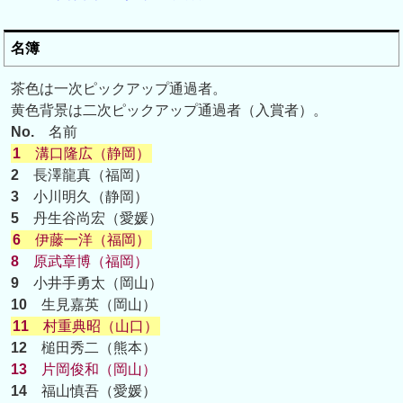
名簿
茶色は一次ピックアップ通過者。
黄色背景は二次ピックアップ通過者（入賞者）。
No.
名前
1
溝口隆広（静岡）
2
長澤龍真（福岡）
3
小川明久（静岡）
5
丹生谷尚宏（愛媛）
6
伊藤一洋（福岡）
8
原武章博（福岡）
9
小井手勇太（岡山）
10
生見嘉英（岡山）
11
村重典昭（山口）
12
槌田秀二（熊本）
13
片岡俊和（岡山）
14
福山慎吾（愛媛）