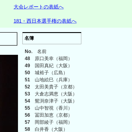
大会レポートの表紙へ
181・西日本選手権の表紙へ
名簿
No.
名前
48
原口美幸（福岡）
49
国田真紀（大阪）
50
城裕子（広島）
51
山地絵巳（兵庫）
52
太田美貴子（京都）
53
大倉志満恵（大阪）
54
鴛渕奈津子（大阪）
55
山中智視（香川）
56
冨田加恵（京都）
57
岡部綾子（福岡）
58
白井香（大阪）