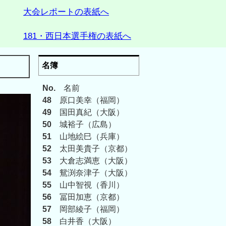
大会レポートの表紙へ
181・西日本選手権の表紙へ
名簿
No.
名前
48
原口美幸（福岡）
49
国田真紀（大阪）
50
城裕子（広島）
51
山地絵巳（兵庫）
52
太田美貴子（京都）
53
大倉志満恵（大阪）
54
鴛渕奈津子（大阪）
55
山中智視（香川）
56
冨田加恵（京都）
57
岡部綾子（福岡）
58
白井香（大阪）