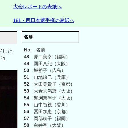
大会レポートの表紙へ
181・西日本選手権の表紙へ
名簿
No.
名前
定した
48
原口美幸（福岡）
が１
49
国田真紀（大阪）
50
城裕子（広島）
51
山地絵巳（兵庫）
52
太田美貴子（京都）
53
大倉志満恵（大阪）
54
鴛渕奈津子（大阪）
55
山中智視（香川）
56
冨田加恵（京都）
57
岡部綾子（福岡）
58
白井香（大阪）