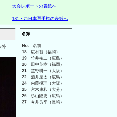
大会レポートの表紙へ
181・西日本選手権の表紙へ
名簿
No.
名前
ら外
18
広村智（福岡）
19
竹井祐二（広島）
20
田中英樹（福岡）
21
堂野耕一（大阪）
22
酒井慶太（広島）
24
内藤授理（大阪）
25
宮木康和（大分）
26
杉山隆史（広島）
27
今井良平（長崎）