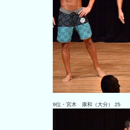
9位・宮木 康和（大分） 25