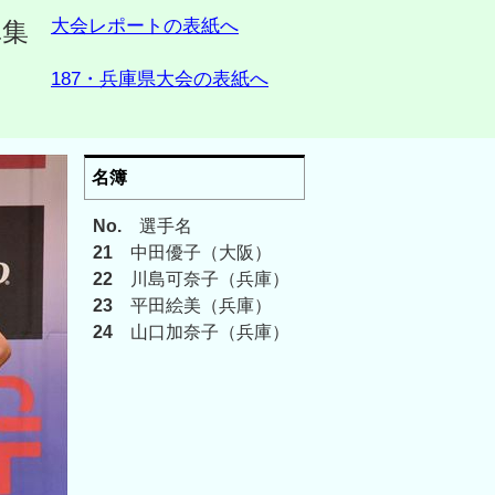
大会レポートの表紙へ
集
187・兵庫県大会の表紙へ
名簿
No.
選手名
21
中田優子（大阪）
22
川島可奈子（兵庫）
23
平田絵美（兵庫）
24
山口加奈子（兵庫）