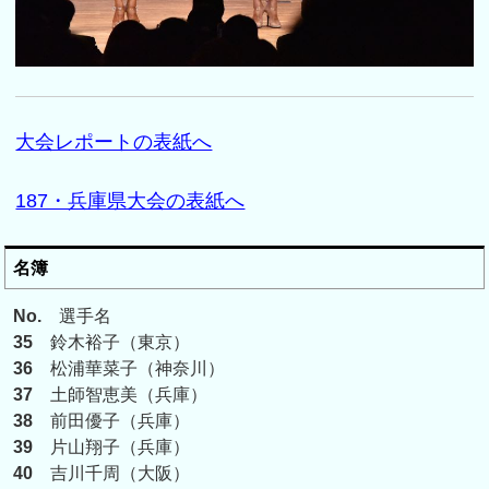
大会レポートの表紙へ
187・兵庫県大会の表紙へ
名簿
No.
選手名
35
鈴木裕子（東京）
36
松浦華菜子（神奈川）
37
土師智恵美（兵庫）
38
前田優子（兵庫）
39
片山翔子（兵庫）
40
吉川千周（大阪）