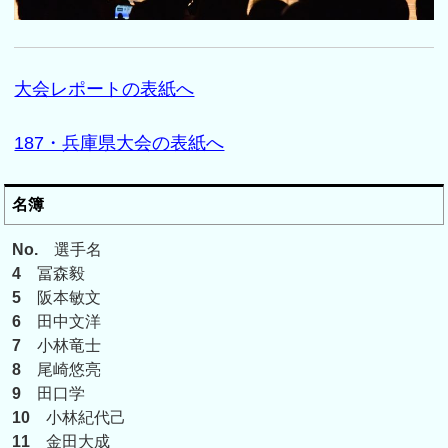
大会レポートの表紙へ
187・兵庫県大会の表紙へ
名簿
No.
選手名
4
冨森毅
5
阪本敏文
6
田中文洋
7
小林竜士
8
尾崎悠亮
9
田口学
10
小林紀代己
11
金田大成