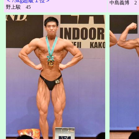
＜75kg超級１位＞
中島義博 2
野上駿 45