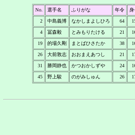
No.
選手名
ふりがな
年令
身
2
中島義博
なかしまよしひろ
64
1
4
冨森毅
とみもりたける
21
1
19
的場久剛
まとばひさたか
38
1
26
大前敦志
おおまえあつし
21
1
31
勝岡静也
かつおかしずや
24
1
45
野上駿
のがみしゅん
26
1