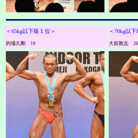
＜65kg以下級１位＞
＜70kg以
的場久剛 19
大前敦志 2