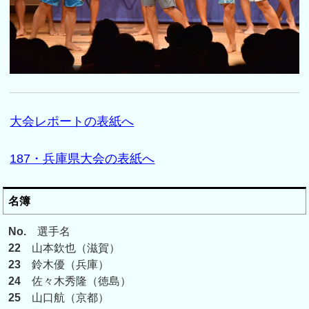
大会レポートの表紙へ
187・兵庫県大会の表紙へ
名簿
No.
選手名
22
山本欽也（滋賀）
23
鈴木優（兵庫）
24
佐々木秀隆（徳島）
25
山口航（京都）