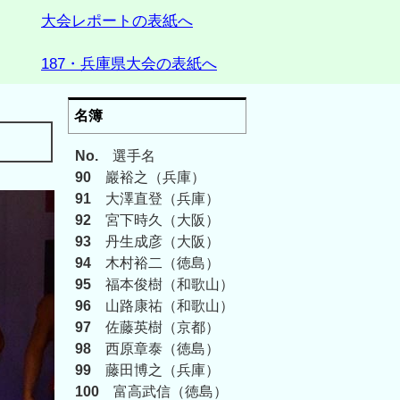
大会レポートの表紙へ
187・兵庫県大会の表紙へ
名簿
No.
選手名
90
巖裕之（兵庫）
91
大澤直登（兵庫）
92
宮下時久（大阪）
93
丹生成彦（大阪）
94
木村裕二（徳島）
95
福本俊樹（和歌山）
96
山路康祐（和歌山）
97
佐藤英樹（京都）
98
西原章泰（徳島）
99
藤田博之（兵庫）
100
富高武信（徳島）