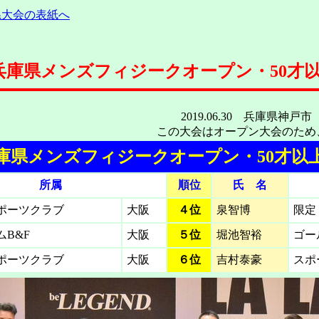
県大会の表紙へ
兵庫県メンズフィジークオープン・50才
2019.06.30 兵庫県
この大会はオープン大会のため
庫県メンズフィジークオープン・50才以
所属
順位
氏 名
ポーツクラブ
大阪
４位
泉智博
限定
B&F
大阪
５位
堀池智裕
ゴー
ポーツクラブ
大阪
６位
吉村泰豪
スポ