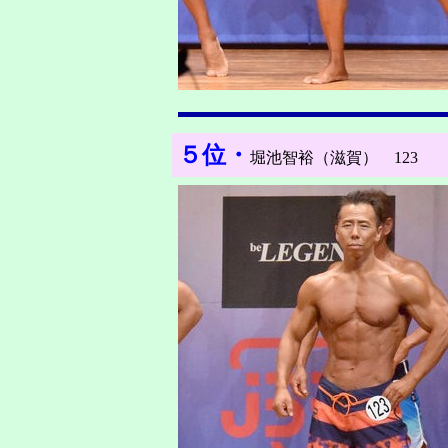
５位・
堀池智裕（滋賀） 123