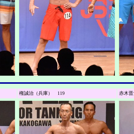
権誠治（兵庫） 119
赤木晋