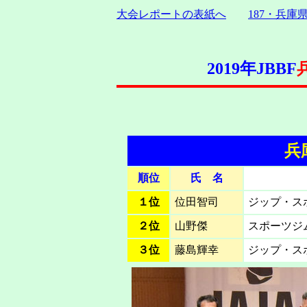
大会レポートの表紙へ
187・兵庫
2019年JBBF
兵
順位
氏 名
１位
位田智司
ジップ・ス
２位
山野傑
スポーツジム
３位
藤島輝幸
ジップ・ス