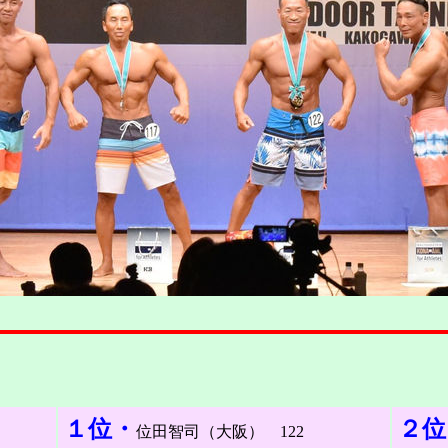
）
１位・
２位
位田智司（大阪） 122