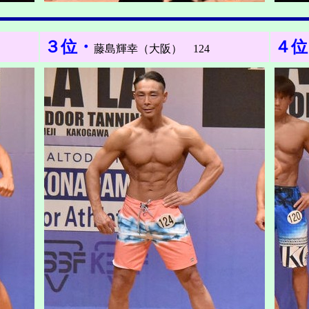
３位・
４位
藤島輝幸（大阪） 124