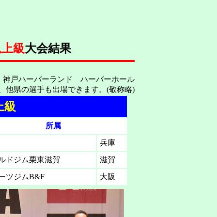
以上級
大会結果
神戸市 神戸ハーバーランド ハーバーホール
、他県の選手も出場できます。(敬称略)
上級
所属
兵庫
ルドジム栗東滋賀
滋賀
ーツジムB&F
大阪