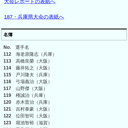
大会レポートの表紙へ
187・兵庫県大会の表紙へ
名簿
No.
選手名
112
海老原隆志（兵庫）
113
高橋良榮（大阪）
114
藤井拓之（大阪）
115
戸川隆夫（兵庫）
116
弓場義治（大阪）
117
山野傑（大阪）
119
権誠治（兵庫）
120
赤木晋治（兵庫）
121
吉村泰豪（大阪）
122
位田智司（大阪）
123
堀池智裕（滋賀）