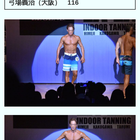
弓場義治（大阪） 116