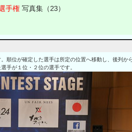
選手権
写真集（23）
す。順位が確定した選手は所定の位置へ移動し、後列か
た選手が１位・２位の選手です。