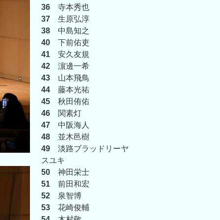
36
寺本秀也
37
生原弘淳
38
中島知之
40
下前佑吏
41
安久友規
42
濵邊一希
43
山本飛鳥
44
藤本光祐
45
秋田侑佑
46
関素灯
47
中阪海人
48
並木邑樹
49
淡路ブラッドリーヤ
スユキ
50
神田栄士
51
前田和宏
52
泉智博
53
花崎俊輔
54
木村敬