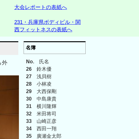
大会レポートの表紙へ
231・兵庫県ボディビル・関
西フィットネスの表紙へ
名簿
No.
氏名
ら外
26
鈴木優
27
浅貝樹
28
小林凌
29
大西保剛
30
中島康貴
31
横川隆輝
32
米田将司
33
山崎正彦
34
西田一翔
35
廣瀬金太郎