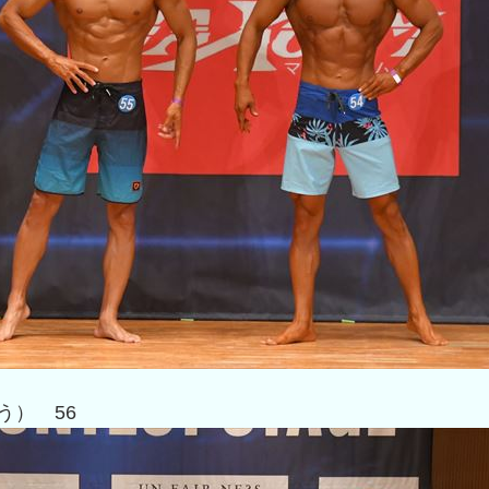
う） 56