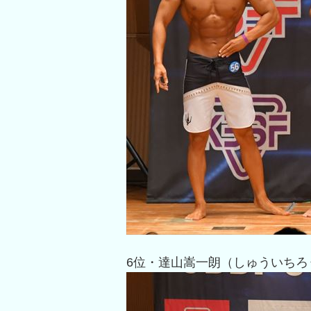
6位・達山嵩一朗（しゅういちろ