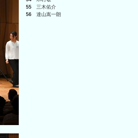
55
三木佑介
56
達山嵩一朗