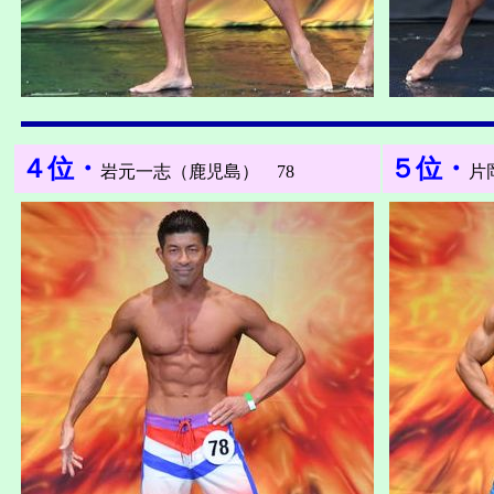
４位・
５位・
岩元一志（鹿児島） 78
片