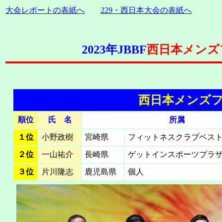
大会レポートの表紙へ
229・西日本大会の表紙へ
2023年JBBF
西日本メンズ
西日本メンズフ
順位
氏 名
所属
１位
小野政樹
宮崎県
フィットネスクラブベス
２位
一山祐介
長崎県
ゲットインスポーツプラ
３位
片川隆志
鹿児島県
個人