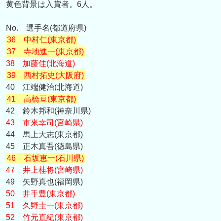
黄色背景は入賞者。6人。
No. 選手名(都道府県)
36 中村仁(東京都)
37 寺地進一(東京都)
38 加藤佳(北海道)
39 西村拓史(大阪府)
40 江端健治(北海道)
41 高橋亘(東京都)
42 鈴木邦和(神奈川県)
43 市來幸司(宮崎県)
44 馬上大志(東京都)
45 正木真吾(徳島県)
46 石坂恵一(石川県)
47 井上桂将(宮崎県)
49 矢野真也(福岡県)
50 井手豊(東京都)
51 久野圭一(東京都)
52 竹元直紀(東京都)