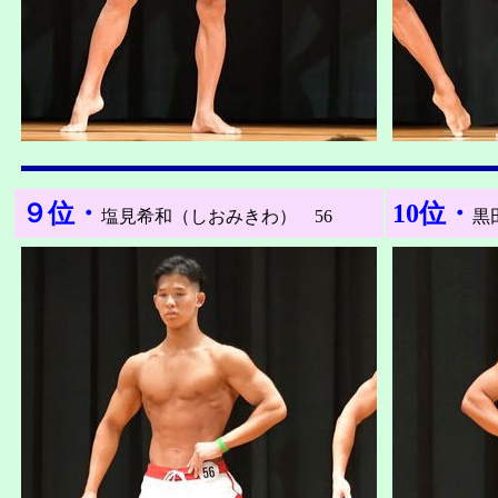
９位・
10位・
塩見希和（しおみきわ） 56
黒