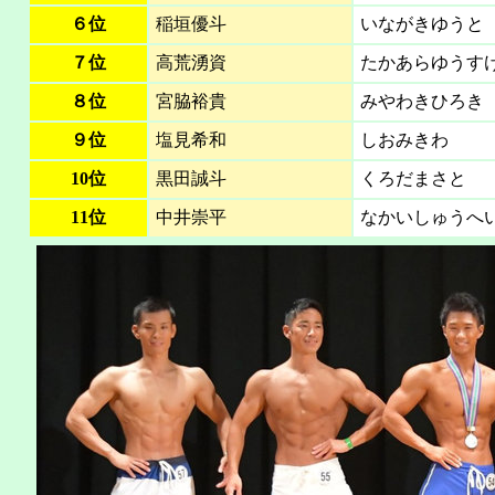
６位
稲垣優斗
いながきゆうと
７位
高荒湧資
たかあらゆうす
８位
宮脇裕貴
みやわきひろき
９位
塩見希和
しおみきわ
10位
黒田誠斗
くろだまさと
11位
中井崇平
なかいしゅうへ