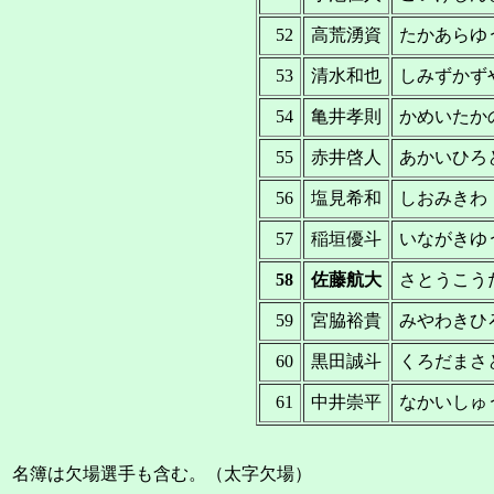
52
高荒湧資
たかあらゆ
53
清水和也
しみずかず
54
亀井孝則
かめいたか
55
赤井啓人
あかいひろ
56
塩見希和
しおみきわ
57
稲垣優斗
いながきゆ
58
佐藤航大
さとうこう
59
宮脇裕貴
みやわきひ
60
黒田誠斗
くろだまさ
61
中井崇平
なかいしゅ
名簿は欠場選手も含む。（太字欠場）