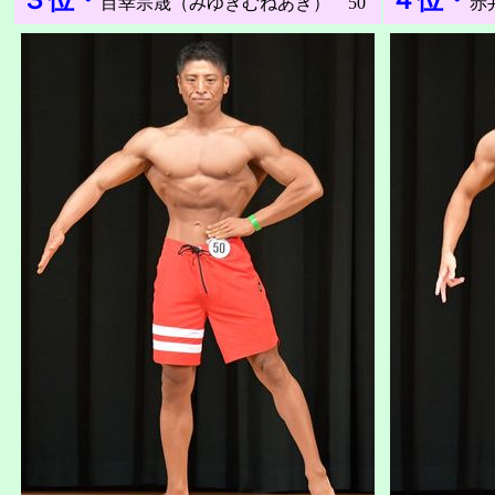
３位・
４位・
目幸宗晟（みゆきむねあき） 50
赤