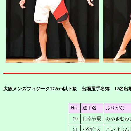
大阪メンズフィジーク172cm以下級 出場選手名簿 12名出
No.
選手名
ふりがな
50
目幸宗晟
みゆきむね
51
小池仁人
こいけじん