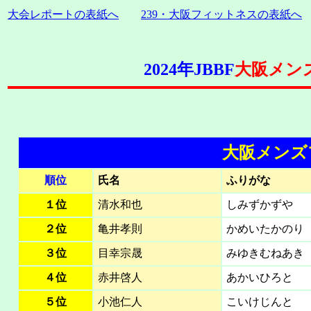
大会レポートの表紙へ
239・大阪フィットネスの表紙へ
2024年JBBF
大阪メンズ
大阪メンズ
順位
氏名
ふりがな
１位
清水和也
しみずかずや
２位
亀井孝則
かめいたかのり
３位
目幸宗晟
みゆきむねあき
４位
赤井啓人
あかいひろと
５位
小池仁人
こいけじんと