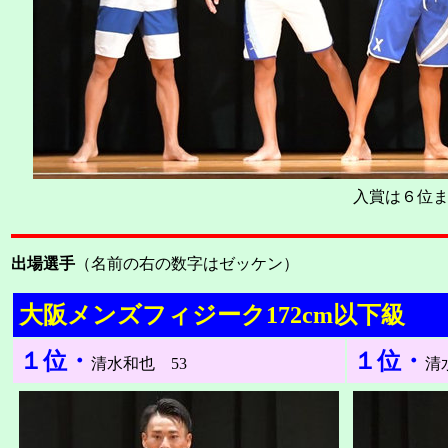
入賞は６位
出場選手
（名前の右の数字はゼッケン）
大阪メンズフィジーク172cm以下級
１位・
１位・
清水和也 53
清