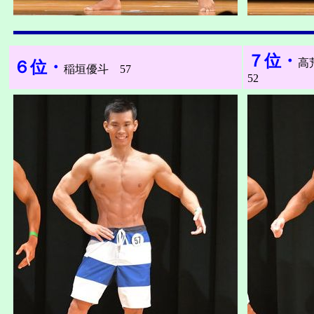
７位・
高
６位・
稲垣優斗 57
52